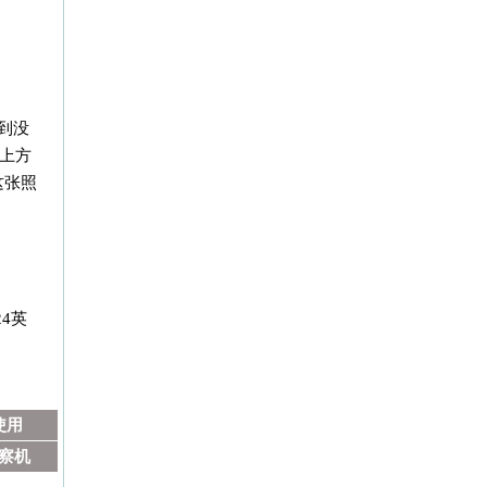
达到没
地上方
这张照
4英
使用
察机