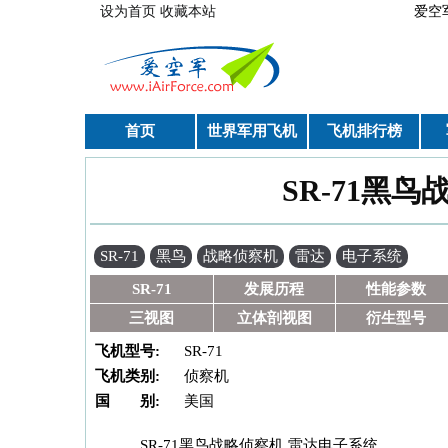
跳转到主要内容
设为首页
收藏本站
爱空
首页
世界军用飞机
飞机排行榜
SR-71黑
你在这里
SR-71
黑鸟
战略侦察机
雷达
电子系统
SR-71
发展历程
性能参数
三视图
立体剖视图
衍生型号
飞机型号:
SR-71
飞机类别:
侦察机
国 别:
美国
SR-71黑鸟战略侦察机 雷达电子系统