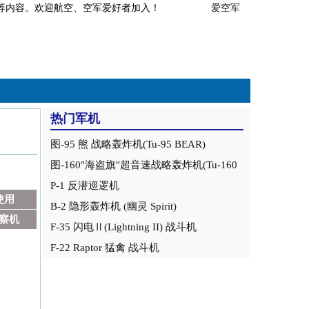
事分析等内容。欢迎航空、空军爱好者加入！
爱空军
热门军机
图-95 熊 战略轰炸机(Tu-95 BEAR)
图-160"海盗旗"超音速战略轰炸机(Tu-160
Blackjack)
P-1 反潜巡逻机
使用
B-2 隐形轰炸机 (幽灵 Spirit)
察机
F-35 闪电Ⅱ(Lightning II) 战斗机
F-22 Raptor 猛禽 战斗机