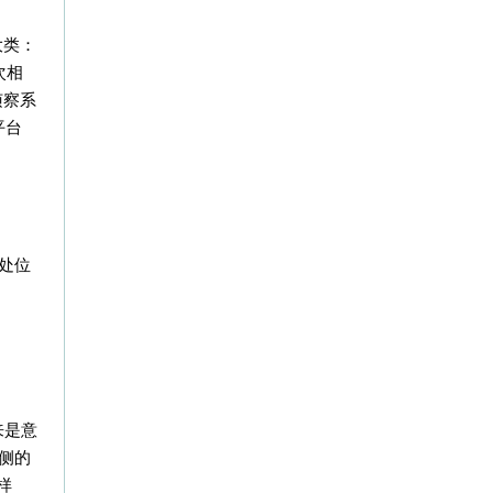
大类：
每次相
侦察系
平台
远处位
本来是意
侧的
样