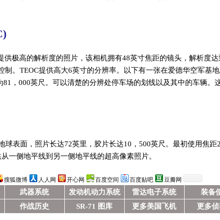
C)
TEOC) TEOC相机提供极高的解析度的照片，该相机拥有48英寸焦距的镜头，解析度
机控制。TEOC提供高大6英寸的分辨率。以下有一张在爱德华空军基
度为81，000英尺。可以清楚的分辨处停车场的划线以及其中的车辆。
的地球表面，照片长达72英里，胶片长达10，500英尺。最初使用焦距2
提供从一侧地平线到另一侧地平线的超高像素照片。
搜狐微博
人人网
开心网
百度空间
百度贴吧
豆瓣网
武器系统
发动机动力系统
雷达电子系统
装备
作战历史
SR-71 图库
更多美国飞机
更多侦