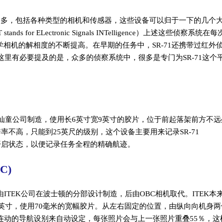
非常多，包括各种类型的相机和传感器，这些设备可以归于一下的几个
 for ELectronic Signals INTelligence）上述这些侦察系统在
相机的解相度的不断提高。在早期的任务中，SR-71还携带过红外
这里有必要提及的是，众多的侦察系统中，很多是专门为SR-71这个
OC) TROC相机由仙童公司制造，使用长6英寸宽9英寸的胶片，位于前起落架前方不
率不高，只能到25英尺的级别，这个设备主要用来记录SR-71
开启状态，以便记录任务全程的精确航迹。
OC)
OOC) OOC相机由ITEK公司在波士顿的分部设计制造，后由OBC相机取代。ITEK
3英寸，使用70毫米的宽幅胶片。从左右固定的位置，由纵向向机身两
连动的导航设别来自动设定，每张照片会与上一张照片重叠55％，这