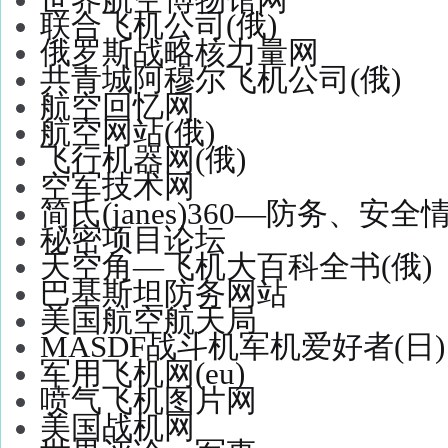
联合飞机公司(俄)
俄罗斯战略核力量网
共青城阿穆尔飞机公司(俄)
航空回忆网
航空网站(俄)
飞行机器网(俄)
空军技术网
简氏(janes)360—防务、安
秘密项目论坛
天空角—飞机大百科全书(俄)
巴基斯坦防务网站
美国航空航天局
MASDF战斗机军机爱好者(日)
军用飞机网(eu)
喷气飞机图片网
美国战机网