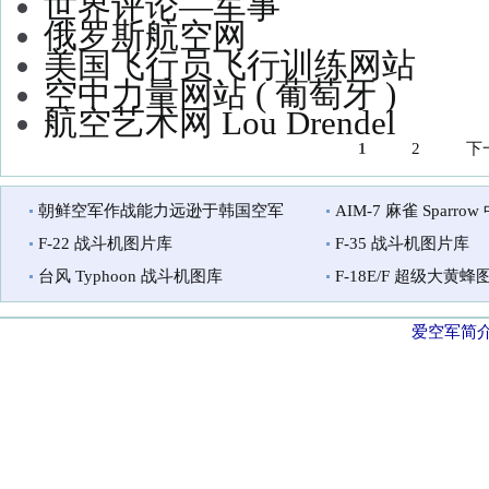
世界评论—军事
俄罗斯航空网
美国飞行员飞行训练网站
空中力量网站 ( 葡萄牙 )
航空艺术网 Lou Drendel
1
2
下
页面
朝鲜空军作战能力远逊于韩国空军
AIM-7 麻雀 Sparr
F-22 战斗机图片库
F-35 战斗机图片库
台风 Typhoon 战斗机图库
F-18E/F 超级大黄蜂图
爱空军简