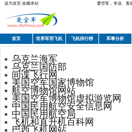
跳转到主要内容
设为首页
收藏本站
爱空军，专业、
首页
世界军用飞机
飞机排行榜
军事分析
你在这里
乌克兰海军
乌克兰国防部
间谍飞行网
美国空军国家博物馆
航空博物馆网站
美国空军博物馆虚拟游览网
中国民用航空安全信息网
中国民用航空局
飞机和直升机百科网
巴西飞机网站