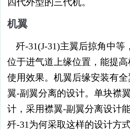
四代外型的三代机。
机翼
歼-31(J-31)主翼后掠
位于进气道上缘位置，能提高
使用效果。机翼后缘安装有全
翼-副翼分离的设计。单块襟
计，采用襟翼-副翼分离设计
歼-31为何采取这样的设计方