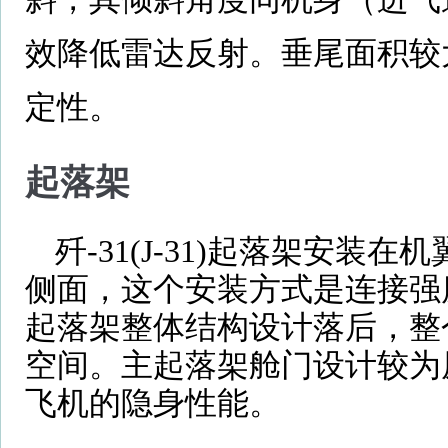
效降低雷达反射。垂尾面积较
定性。
起落架
歼-31(J-31)起落架安
侧面，这个安装方式是连接强
起落架整体结构设计落后，整
空间。主起落架舱门设计较为
飞机的隐身性能。