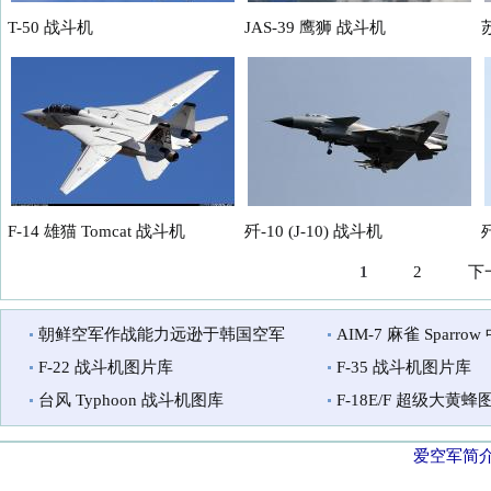
T-50 战斗机
JAS-39 鹰狮 战斗机
苏
F-14 雄猫 Tomcat 战斗机
歼-10 (J-10) 战斗机
歼
1
2
下
页面
朝鲜空军作战能力远逊于韩国空军
AIM-7 麻雀 Sparr
F-22 战斗机图片库
F-35 战斗机图片库
台风 Typhoon 战斗机图库
F-18E/F 超级大黄蜂图
爱空军简