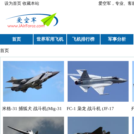
跳转到主要内容
设为首页
收藏本站
爱空军，专业、
首页
世界军用飞机
飞机排行榜
军事分析
首页
你在这里
米格-31 捕狐犬 战斗机(Mig-31
FC-1 枭龙 战斗机 (JF-17
歼
Foxhound)
Thunder 雷电 战机)