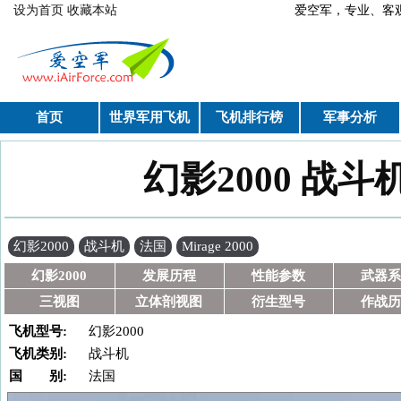
跳转到主要内容
设为首页
收藏本站
爱空军，专业、
首页
世界军用飞机
飞机排行榜
军事分析
幻影2000 战斗机(M
你在这里
幻影2000
战斗机
法国
Mirage 2000
幻影2000
发展历程
性能参数
武器系
三视图
立体剖视图
衍生型号
作战历
飞机型号:
幻影2000
飞机类别:
战斗机
国 别:
法国