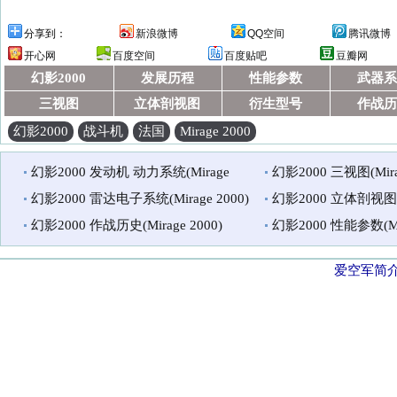
分享到：
新浪微博
QQ空间
腾讯微博
开心网
百度空间
百度贴吧
豆瓣网
幻影2000
发展历程
性能参数
武器系
三视图
立体剖视图
衍生型号
作战历
幻影2000
战斗机
法国
Mirage 2000
幻影2000 发动机 动力系统(Mirage
幻影2000 三视图(Mirag
2000)
幻影2000 雷达电子系统(Mirage 2000)
幻影2000 立体剖视图(Mi
幻影2000 作战历史(Mirage 2000)
幻影2000 性能参数(Mir
爱空军简