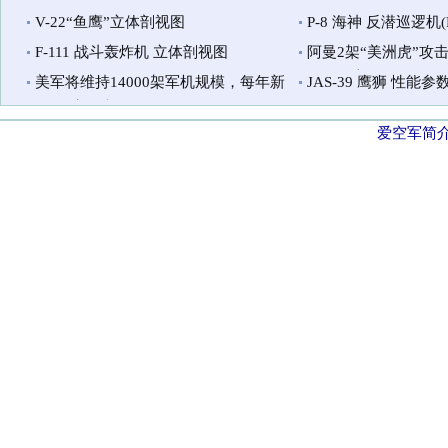
V-22“鱼鹰”立体剖视图
P-8 海神 反潜巡逻机(Po
F-111 战斗轰炸机 立体剖视图
阿曼2架“美洲虎”攻
行员死亡
美军将维持14000架军机规模，每年新
JAS-39 鹰狮 性能参
购330架军机
爱空军简