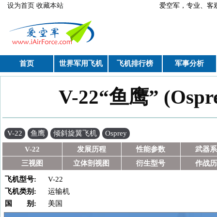
跳转到主要内容
设为首页
收藏本站
爱空军，专业、
首页
世界军用飞机
飞机排行榜
军事分析
V-22“鱼鹰” (Os
你在这里
V-22
鱼鹰
倾斜旋翼飞机
Osprey
V-22
发展历程
性能参数
武器系
三视图
立体剖视图
衍生型号
作战历
飞机型号:
V-22
飞机类别:
运输机
国 别:
美国