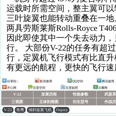
运载时所需空间，整主翼可以转
三叶旋翼也能转动重叠在一地
两具劳斯莱斯Rolls-Royce
因此即使其中一个失去动力，
行。 大部份V-22的任务有超
行，定翼机飞行模式有比直升机
有更远的航程，更快的飞行速
分享到：
新浪微博
QQ空间
腾讯微博
开心网
百度空间
百度贴吧
豆瓣网
V-22
发展历程
性能参数
武器系
三视图
立体剖视图
衍生型号
作战历
V-22
鱼鹰
倾斜旋翼飞机
Osprey