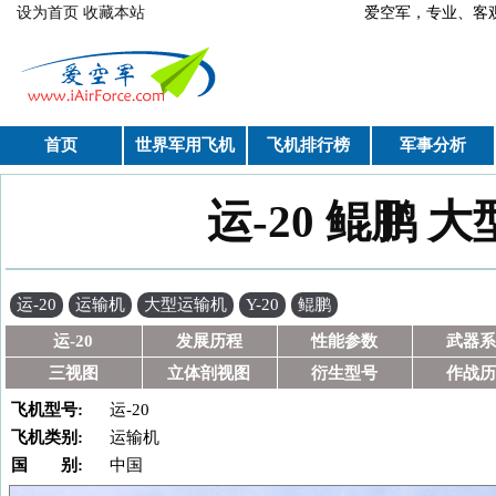
跳转到主要内容
设为首页
收藏本站
爱空军，专业、
首页
世界军用飞机
飞机排行榜
军事分析
运-20 鲲鹏 大
你在这里
运-20
运输机
大型运输机
Y-20
鲲鹏
运-20
发展历程
性能参数
武器系
三视图
立体剖视图
衍生型号
作战历
飞机型号:
运-20
飞机类别:
运输机
国 别:
中国