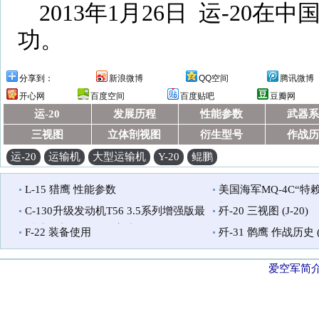
2013年1月26日 运-20
功。
分享到：
新浪微博
QQ空间
腾讯微博
开心网
百度空间
百度贴吧
豆瓣网
运-20
发展历程
性能参数
武器系
三视图
立体剖视图
衍生型号
作战历
运-20
运输机
大型运输机
Y-20
鲲鹏
L-15 猎鹰 性能参数
美国海军MQ-4C“特
机首飞
C-130升级发动机T56 3.5系列增强版最
歼-20 三视图 (J-20)
后试验由罗•罗公司完成
F-22 装备使用
歼-31 鹘鹰 作战历史 (J
爱空军简