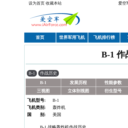
跳转到主要内容
设为首页
收藏本站
爱空
首页
世界军用飞机
飞机排行榜
B-1
你在这里
B-1
作战历史
B-1
发展历程
性能参数
三视图
立体剖视图
衍生型号
飞机型号:
B-1
飞机类别:
轰炸机
国 别:
美国
B-1 战略轰炸机作战历史 。