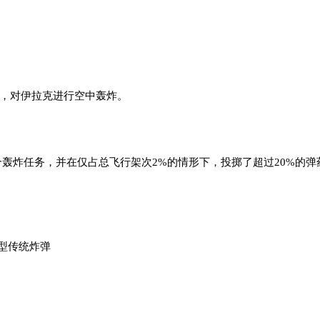
动中，对伊拉克进行空中轰炸。
合轰炸任务，并在仅占总飞行架次2%的情形下，投掷了超过20%的弹
各型传统炸弹