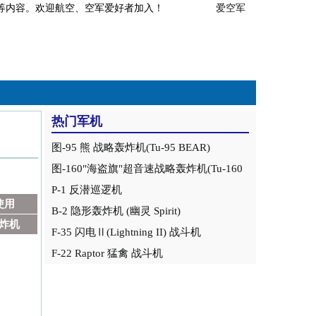
事分析等内容。欢迎航空、空军爱好者加入！
爱空军
热门军机
图-95 熊 战略轰炸机(Tu-95 BEAR)
图-160"海盗旗"超音速战略轰炸机(Tu-160
Blackjack)
P-1 反潜巡逻机
使用
B-2 隐形轰炸机 (幽灵 Spirit)
炸机
F-35 闪电Ⅱ(Lightning II) 战斗机
F-22 Raptor 猛禽 战斗机