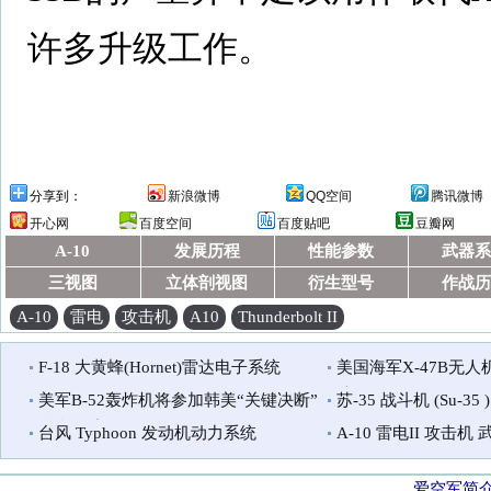
许多升级工作。
分享到：
新浪微博
QQ空间
腾讯微博
开心网
百度空间
百度贴吧
豆瓣网
A-10
发展历程
性能参数
武器系
三视图
立体剖视图
衍生型号
作战历
A-10
雷电
攻击机
A10
Thunderbolt II
F-18 大黄蜂(Hornet)雷达电子系统
美国海军X-47B无
陆
美军B-52轰炸机将参加韩美“关键决断”
苏-35 战斗机 (Su-35 )
联合军演
台风 Typhoon 发动机动力系统
A-10 雷电II 攻击机
爱空军简