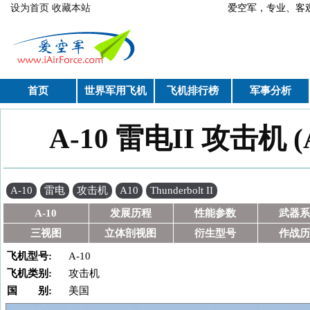
跳转到主要内容
设为首页
收藏本站
爱空军，专业、
首页
世界军用飞机
飞机排行榜
军事分析
A-10 雷电II 攻击机 (A1
你在这里
A-10
雷电
攻击机
A10
Thunderbolt II
A-10
发展历程
性能参数
武器系
三视图
立体剖视图
衍生型号
作战历
飞机型号:
A-10
飞机类别:
攻击机
国 别:
美国