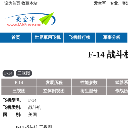
跳转到主要内容
设为首页
收藏本站
爱空军，专业、
首页
世界军用飞机
飞机排行榜
军事分析
F-14 战
你在这里
F-14
三视图
F-14
发展历程
性能参数
武器系
三视图
立体剖视图
衍生型号
作战历
飞机型号:
F-14
飞机类别:
战斗机
国 别:
美国
F-14 战斗机 三视图