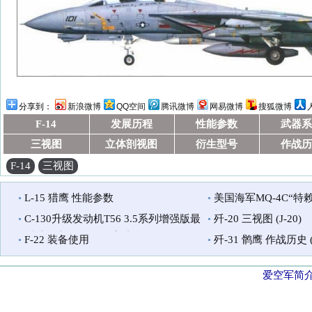
分享到：
新浪微博
QQ空间
腾讯微博
网易微博
搜狐微博
F-14
发展历程
性能参数
武器系
三视图
立体剖视图
衍生型号
作战历
F-14
三视图
L-15 猎鹰 性能参数
美国海军MQ-4C“特
机首飞
C-130升级发动机T56 3.5系列增强版最
歼-20 三视图 (J-20)
后试验由罗•罗公司完成
F-22 装备使用
歼-31 鹘鹰 作战历史 (J
爱空军简