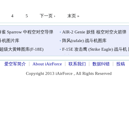
4
5
下一页 ›
末页 »
 麻雀 Sparrow 中程空对空导弹
AIR-2 Genie 妖怪 核空对空火箭弹
战斗机图片库
阵风(rafale) 战斗机图库
/F 超级大黄蜂图库(F-18E)
F-15E 攻击鹰 (Strike Eagle) 战斗机
片库
爱空军简介
┊
About iAirForce
┊
联系我们
┊
数据纠错
┊
投稿
Copyright 2013 iAirForce , All Rights Reserved