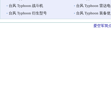
台风 Typhoon 战斗机
台风 Typhoon 雷达
台风 Typhoon 衍生型号
台风 Typhoon 装备
爱空军简