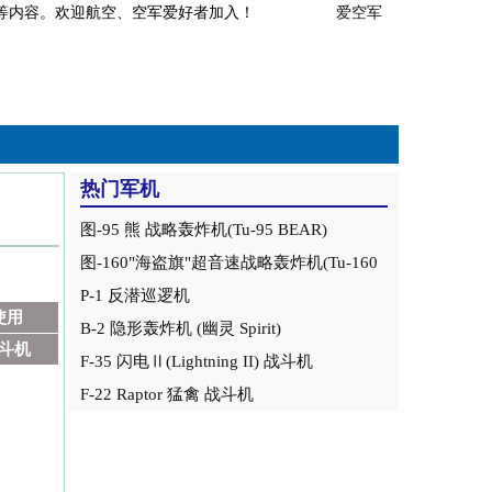
事分析等内容。欢迎航空、空军爱好者加入！
爱空军
热门军机
图-95 熊 战略轰炸机(Tu-95 BEAR)
图-160"海盗旗"超音速战略轰炸机(Tu-160
Blackjack)
P-1 反潜巡逻机
使用
B-2 隐形轰炸机 (幽灵 Spirit)
斗机
F-35 闪电Ⅱ(Lightning II) 战斗机
F-22 Raptor 猛禽 战斗机