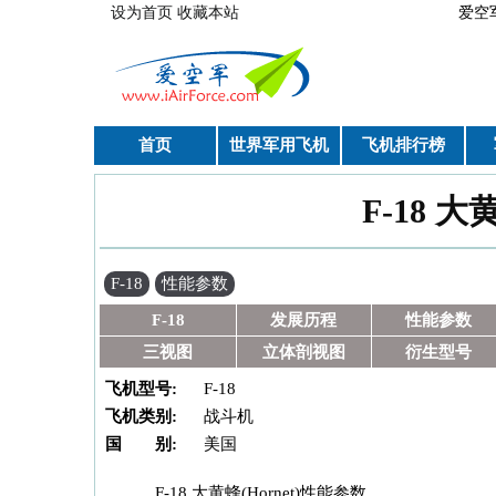
跳转到主要内容
设为首页
收藏本站
爱空
首页
世界军用飞机
飞机排行榜
F-18 大
你在这里
F-18
性能参数
F-18
发展历程
性能参数
三视图
立体剖视图
衍生型号
飞机型号:
F-18
飞机类别:
战斗机
国 别:
美国
F-18 大黄蜂(Hornet)性能参数