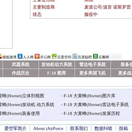
主要制造商
麦道公司/波音 诺斯罗普
状态
服役中
搜狐微博
人人网
开心网
百度空间
百度贴吧
豆瓣网
武器系统
发动机动力系统
雷达电子系统
装备
作战历史
F-18 图库
更多美国飞机
更多战
大黄蜂(Hornet)立体剖视图
F-18 大黄蜂(Hornet)图片库
大黄蜂(Hornet)发动机 动力系统
F-18 大黄蜂(Hornet)雷达电子系统
大黄蜂(Hornet)装备使用
F-18 大黄蜂(Hornet)发展历程
爱空军简介
┊
About iAirForce
┊
联系我们
┊
数据纠错
┊
投稿