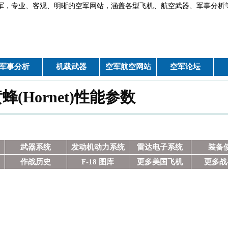
军，专业、客观、明晰的空军网站，涵盖各型飞机、航空武器、军
军事分析
机载武器
空军航空网站
空军论坛
黄蜂(Hornet)性能参数
武器系统
发动机动力系统
雷达电子系统
装备
作战历史
F-18 图库
更多美国飞机
更多战