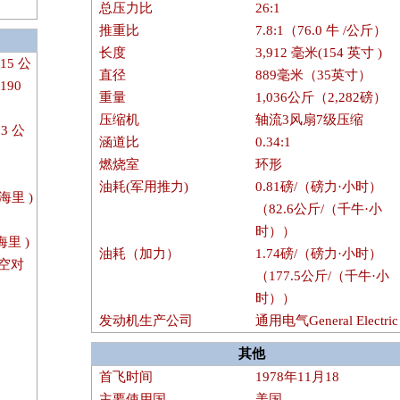
总压力比
26:1
推重比
7.8:1（76.0 牛 /公斤）
长度
3,912 毫米(154 英寸 )
915 公
直径
889毫米（35英寸）
190
重量
1,036公斤（2,282磅）
压缩机
轴流3风扇7级压缩
73 公
涵道比
0.34:1
燃烧室
环形
油耗(军用推力)
0.81磅/（磅力·小时）
 海里 )
（82.6公斤/（千牛·小
时））
 海里 )
油耗（加力）
1.74磅/（磅力·小时）
)空对
（177.5公斤/（千牛·小
时））
发动机生产公司
通用电气General Electric
其他
首飞时间
1978年11月18
主要使用国
美国