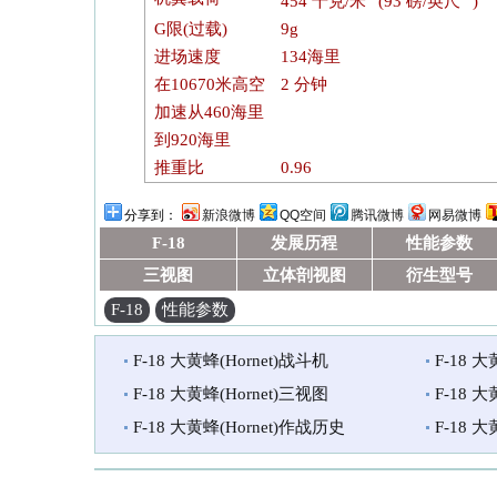
454 千克/米
(93 磅/英尺
)
G限(过载)
9g
进场速度
134海里
在10670米高空
2 分钟
加速从460海里
到920海里
推重比
0.96
分享到：
新浪微博
QQ空间
腾讯微博
网易微博
F-18
发展历程
性能参数
三视图
立体剖视图
衍生型号
F-18
性能参数
F-18 大黄蜂(Hornet)战斗机
F-18 
F-18 大黄蜂(Hornet)三视图
F-18 
F-18 大黄蜂(Hornet)作战历史
F-18 