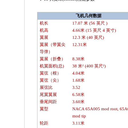
飞机几何数据
机长
17.07 米 (56 英尺 )
机高
4.66米 (15 英尺 4 英寸)
翼展
12.3 米 (40 英尺)
翼展（带翼尖
12.31米
导弹）
翼展（折叠）
8.38米
机翼面积(总)
38 米² (400 英尺²)
翼弦（根）
4.04米
翼弦（尖）
1.68米
展弦比
3.52
尾翼翼展
6.58米
垂尾间距
3.60米
翼型
NACA 65A005 mod root, 65A
mod tip
轮距
3.11米