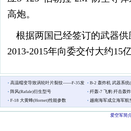
高炮。
根据两国已经签订的武器供
2013-2015年向委交付大约1
高温蠕变导致涡轮叶片裂纹——F-35发
B-2 轰炸机 武器系统(幽灵
动机故障原因
阵风(Rafale)衍生型号
歼轰-7 飞豹 歼击轰
(JH-7,FBC-1)
F-18 大黄蜂(Hornet)性能参数
越南海军成立海军航
爱空军简